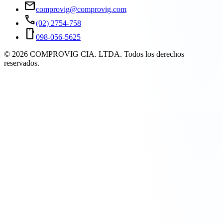
mail
comprovig@comprovig.com
call
(02) 2754-758
smartphone
098-056-5625
©
2026
COMPROVIG CIA. LTDA. Todos los derechos
reservados.